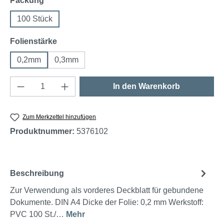
Packung
100 Stück
auswählen
Folienstärke
0,2mm
0,3mm
Produkt Anzahl: Gib den gewünschten Wert e
In den Warenkorb
Zum Merkzettel hinzufügen
Produktnummer:
5376102
Beschreibung
Zur Verwendung als vorderes Deckblatt für gebundene
Dokumente. DIN A4 Dicke der Folie: 0,2 mm Werkstoff:
PVC 100 St./…
Mehr