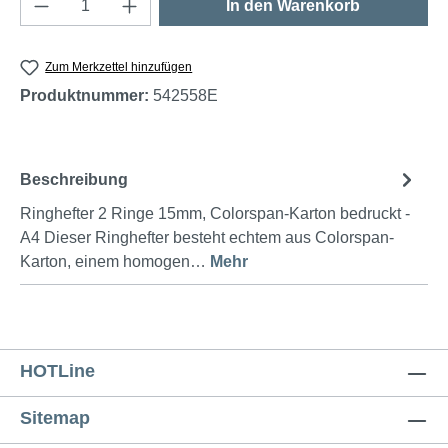
Produkt Anzahl: Gib den gewünschten Wert e
In den Warenkorb
Zum Merkzettel hinzufügen
Produktnummer:
542558E
Beschreibung
Ringhefter 2 Ringe 15mm, Colorspan-Karton bedruckt -
A4 Dieser Ringhefter besteht echtem aus Colorspan-
Karton, einem homogen…
Mehr
HOTLine
Sitemap