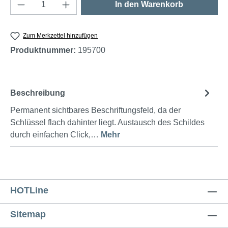
Produkt Anzahl: Gib den gewünschten Wert e
In den Warenkorb
Zum Merkzettel hinzufügen
Produktnummer:
195700
Beschreibung
Permanent sichtbares Beschriftungsfeld, da der
Schlüssel flach dahinter liegt. Austausch des Schildes
durch einfachen Click,…
Mehr
HOTLine
Sitemap