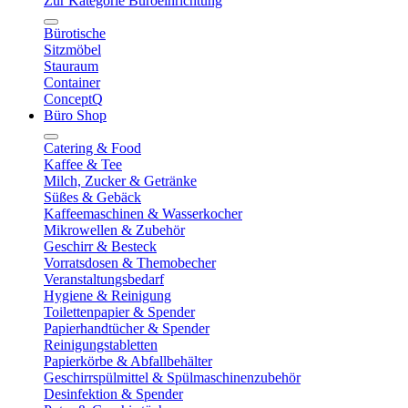
Zur Kategorie Büroeinrichtung
Bürotische
Sitzmöbel
Stauraum
Container
ConceptQ
Büro Shop
Catering & Food
Kaffee & Tee
Milch, Zucker & Getränke
Süßes & Gebäck
Kaffeemaschinen & Wasserkocher
Mikrowellen & Zubehör
Geschirr & Besteck
Vorratsdosen & Themobecher
Veranstaltungsbedarf
Hygiene & Reinigung
Toilettenpapier & Spender
Papierhandtücher & Spender
Reinigungstabletten
Papierkörbe & Abfallbehälter
Geschirrspülmittel & Spülmaschinenzubehör
Desinfektion & Spender