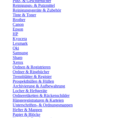
Putz- & Geschirrtücher
Reinigungs- & Putzmittel
Reinigungsgeräte & Zubehör
Tinte & Toner
Brother
Canon
Epson
HP
Kyocera
Lexmark
Oki
Samsung
Sharp
Xerox
Ordnen & Registrieren
Ordner & Ringbücher
Trennblätter & Register
Prospekthüllen & Hüllen
Archivierung & Aufbewahrung
Locher & Heftgeräte
Ordneretiketten & Rückenschilder
Hängeregistraturen & Karteien
Unterschriften- & Ordnungsmappen
Hefter & Mappen
Papier & Blöcke