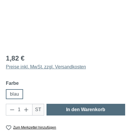
1,82 €
Preise inkl. MwSt. zzgl. Versandkosten
auswählen
Farbe
blau
Produkt Anzahl: Gib den gewünschten Wert e
ST
In den Warenkorb
Zum Merkzettel hinzufügen