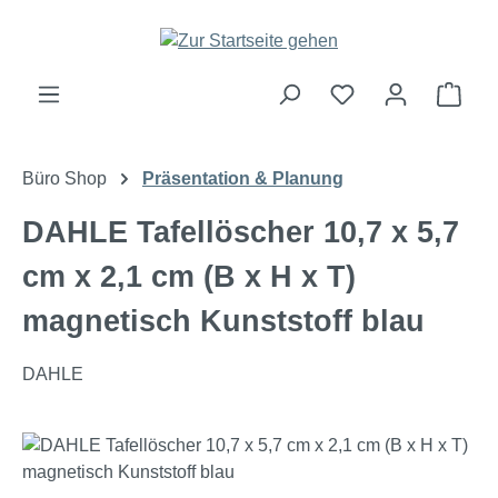
Zum Hauptinhalt springen
Ware
Büro Shop
Präsentation & Planung
DAHLE Tafellöscher 10,7 x 5,7
cm x 2,1 cm (B x H x T)
magnetisch Kunststoff blau
DAHLE
Bildergalerie überspringen