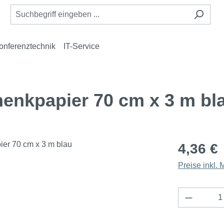
onferenztechnik
IT-Service
nkpapier 70 cm x 3 m bl
4,36 €
Preise inkl.
Produkt 