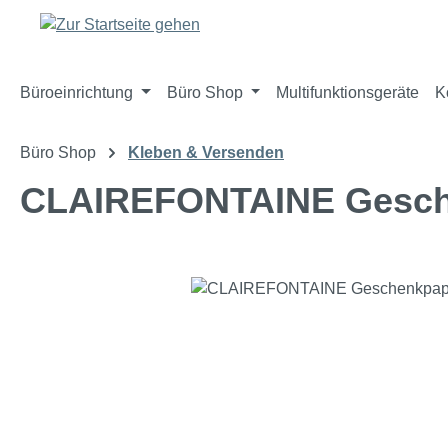
m Hauptinhalt springen
Zur Suche springen
Zur Hauptnavigation springen
Büroeinrichtung
Büro Shop
Multifunktionsgeräte
K
Büro Shop
Kleben & Versenden
CLAIREFONTAINE Gesche
Bildergalerie überspringen