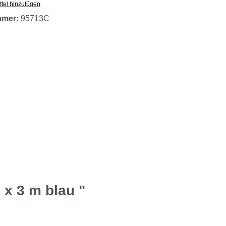
tel hinzufügen
mmer:
95713C
x 3 m blau "