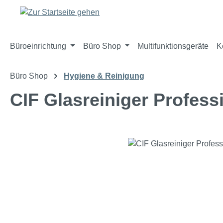
m Hauptinhalt springen
Zur Suche springen
Zur Hauptnavigation springen
Büroeinrichtung
Büro Shop
Multifunktionsgeräte
K
Büro Shop
Hygiene & Reinigung
CIF Glasreiniger Professi
Bildergalerie überspringen