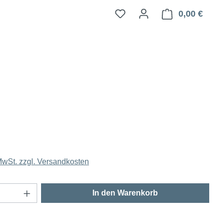
0,00 €
Ware
 MwSt. zzgl. Versandkosten
Anzahl: Gib den gewünschten Wert ein oder
In den Warenkorb