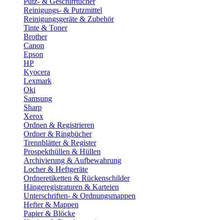
Putz- & Geschirrtücher
Reinigungs- & Putzmittel
Reinigungsgeräte & Zubehör
Tinte & Toner
Brother
Canon
Epson
HP
Kyocera
Lexmark
Oki
Samsung
Sharp
Xerox
Ordnen & Registrieren
Ordner & Ringbücher
Trennblätter & Register
Prospekthüllen & Hüllen
Archivierung & Aufbewahrung
Locher & Heftgeräte
Ordneretiketten & Rückenschilder
Hängeregistraturen & Karteien
Unterschriften- & Ordnungsmappen
Hefter & Mappen
Papier & Blöcke