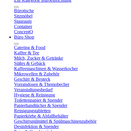
Zur Kategorie Büroeinrichtung
Bürotische
Sitzmöbel
Stauraum
Container
ConceptQ
Büro Shop
Catering & Food
Kaffee & Tee
Milch, Zucker & Getränke
Süßes & Gebäck
Kaffeemaschinen & Wasserkocher
Mikrowellen & Zubehör
Geschirr & Besteck
Vorratsdosen & Themobecher
Veranstaltungsbedarf
Hygiene & Reinigung
Toilettenpapier & Spender
Papierhandtücher & Spender
Reinigungstabletten
Papierkörbe & Abfallbehälter
Geschirrspülmittel & Spülmaschinenzubehör
Desinfektion & Spender