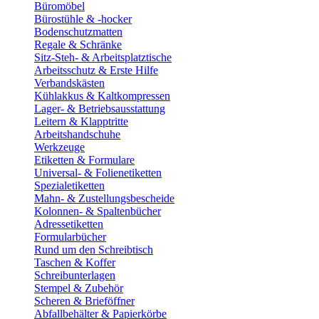
Büromöbel
Bürostühle & -hocker
Bodenschutzmatten
Regale & Schränke
Sitz-Steh- & Arbeitsplatztische
Arbeitsschutz & Erste Hilfe
Verbandskästen
Kühlakkus & Kaltkompressen
Lager- & Betriebsausstattung
Leitern & Klapptritte
Arbeitshandschuhe
Werkzeuge
Etiketten & Formulare
Universal- & Folienetiketten
Spezialetiketten
Mahn- & Zustellungsbescheide
Kolonnen- & Spaltenbücher
Adressetiketten
Formularbücher
Rund um den Schreibtisch
Taschen & Koffer
Schreibunterlagen
Stempel & Zubehör
Scheren & Brieföffner
Abfallbehälter & Papierkörbe