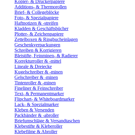
Kopier- & Druckerpapiere
Additions- & Thermorollen
Brief- & Collegeblöcke
Foto- & Spezialpapiere
Haftnotizen & -streifen
Kladden & Geschäftsbücher
Plotter- & Zeichenpapiere
Zettelboxen & Ringbucheinlagen
Geschenkverpackungen
Schreiben & Korrigieren
Bleistifte, Feinminen- & Radierer
Korrekturroller & -mittel
Lineale & Dreiecke
Kugelschreiber & -minen
Gelschreiber & -minen
Tintenroller & -minen
Fineliner & Feinschreiber
Text- & Permanentmarker
Flipchart- & Whiteboardmarker
Lack- & Spezialmarker
Kleben & Versenden
Packbänder & -abroller
Briefumschläge & Versandtaschen
Klebestifte & Kleberoller
Klebefilme & Abroller