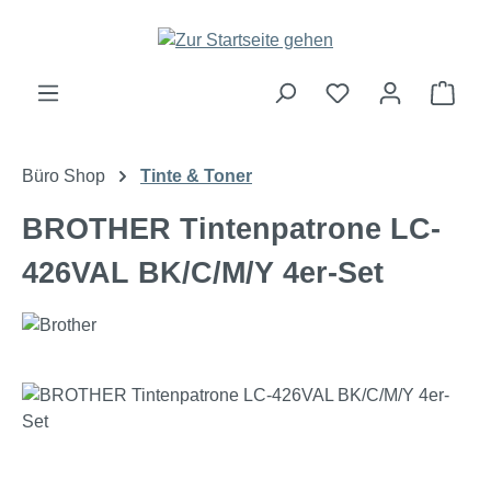
Zum Hauptinhalt springen
Ware
Büro Shop
Tinte & Toner
BROTHER Tintenpatrone LC-
426VAL BK/C/M/Y 4er-Set
Bildergalerie überspringen