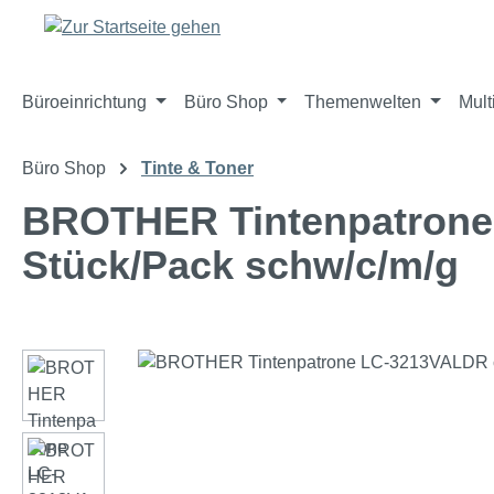
m Hauptinhalt springen
Zur Suche springen
Zur Hauptnavigation springen
Büroeinrichtung
Büro Shop
Themenwelten
Mult
Büro Shop
Tinte & Toner
BROTHER Tintenpatrone 
Stück/Pack schw/c/m/g
Bildergalerie überspringen