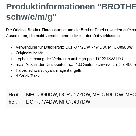
Produktinformationen "BROTHER
schw/c/m/g"
Die Original Brother Tintenpatrone und die Brother Drucker wurden aufeina
Ausdrucken, die nicht verschmieren oder mit der Zeit verblassen.
Verwendung für Druckertyp: DCP-J772DW, -774DW, MFC-J890DW
Originalzubehör
Typbezeichnung der Verbrauchsmittelgruppe: LC-3213VALDR
max. Anzahl der Druckseiten: ca. 400 Seiten schwarz, ca. 3 x 400 Se
Farbe: schwarz, cyan, magenta, gelb
4 Stück/Pack.
Brot
MFC-J890DW, DCP-J572DW, MFC-J491DW, MFC
her:
DCP-J774DW, MFC-J497DW