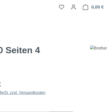
0,00 €
Ware
 Seiten 4
€
 MwSt. zzgl. Versandkosten
hlen