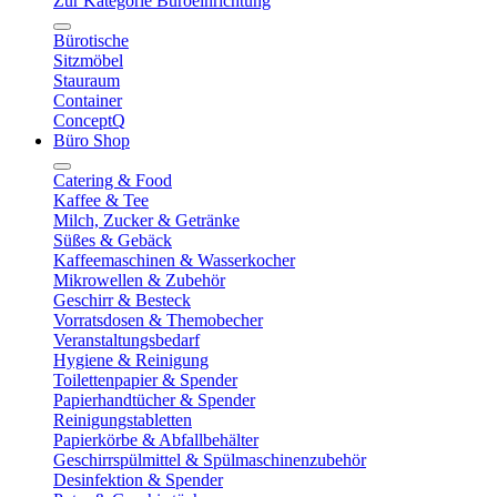
Zur Kategorie Büroeinrichtung
Bürotische
Sitzmöbel
Stauraum
Container
ConceptQ
Büro Shop
Catering & Food
Kaffee & Tee
Milch, Zucker & Getränke
Süßes & Gebäck
Kaffeemaschinen & Wasserkocher
Mikrowellen & Zubehör
Geschirr & Besteck
Vorratsdosen & Themobecher
Veranstaltungsbedarf
Hygiene & Reinigung
Toilettenpapier & Spender
Papierhandtücher & Spender
Reinigungstabletten
Papierkörbe & Abfallbehälter
Geschirrspülmittel & Spülmaschinenzubehör
Desinfektion & Spender