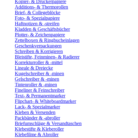
Kopier- & Druckerpapiere
Additions- & Thermorollen
Brief- & Collegeblöcke
Foto- & Spezialpapiere
Haftnotizen & -streifen
Kladden & Geschäftsbücher
Plotter- & Zeichenpapiere
Zettelboxen & Ringbucheinlagen
Geschenkverpackungen
Schreiben & Korrigieren
Bleistifte, Feinminen- & Radierer
Korrekturroller & -mittel
Lineale & Dreiecke
Kugelschreiber & -minen
Gelschreiber & -minen
Tintenroller & -minen
Fineliner & Feinschreiber
Text- & Permanentmarker
Flipchart- & Whiteboardmarker
Lack- & Spezialmarker
Kleben & Versenden
Packbänder & -abroller
Briefumschläge & Versandtaschen
Klebestifte & Kleberoller
Klebefilme & Abroller