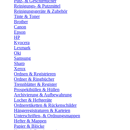
Putz- & Geschirrtücher
Reinigungs- & Putzmittel
Reinigungsgeräte & Zubehör
Tinte & Toner
Brother
Canon
Epson
HP
Kyocera
Lexmark
Oki
Samsung
Sharp
Xerox
Ordnen & Registrieren
Ordner & Ringbücher
Trennblätter & Register
Prospekthüllen & Hüllen
Archivierung & Aufbewahrung
Locher & Heftgeräte
Ordneretiketten & Rückenschilder
Hängeregistraturen & Karteien
Unterschriften- & Ordnungsmappen
Hefter & Mappen
Papier & Blöcke