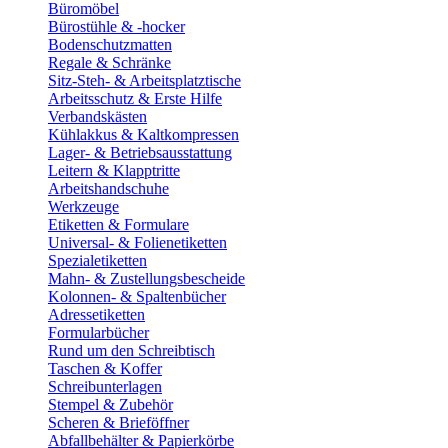
Büromöbel
Bürostühle & -hocker
Bodenschutzmatten
Regale & Schränke
Sitz-Steh- & Arbeitsplatztische
Arbeitsschutz & Erste Hilfe
Verbandskästen
Kühlakkus & Kaltkompressen
Lager- & Betriebsausstattung
Leitern & Klapptritte
Arbeitshandschuhe
Werkzeuge
Etiketten & Formulare
Universal- & Folienetiketten
Spezialetiketten
Mahn- & Zustellungsbescheide
Kolonnen- & Spaltenbücher
Adressetiketten
Formularbücher
Rund um den Schreibtisch
Taschen & Koffer
Schreibunterlagen
Stempel & Zubehör
Scheren & Brieföffner
Abfallbehälter & Papierkörbe