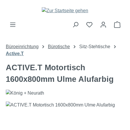
Zum Hauptinhalt springen
Ware
Büroeinrichtung
Bürotische
Sitz-Stehtische
Active.T
ACTIVE.T Motortisch
1600x800mm Ulme Alufarbig
Bildergalerie überspringen