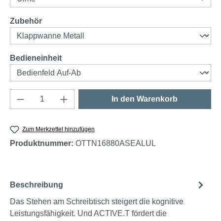
auswählen
Zubehör
auswählen
Bedieneinheit
Produkt Anzahl: Gib den gewünschten Wert e
In den Warenkorb
Zum Merkzettel hinzufügen
Produktnummer:
OTTN16880ASEALUL
Beschreibung
Das Stehen am Schreibtisch steigert die kognitive
Leistungsfähigkeit. Und ACTIVE.T fördert die