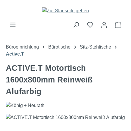
Zum Hauptinhalt springen
Ware
Büroeinrichtung
Bürotische
Sitz-Stehtische
Active.T
ACTIVE.T Motortisch
1600x800mm Reinweiß
Alufarbig
Bildergalerie überspringen