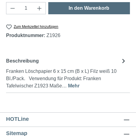
Produkt Anzahl: Gib den gewünschten Wert e
In den Warenkorb
Zum Merkzettel hinzufügen
Produktnummer:
Z1926
Beschreibung
Franken Löschpapier 6 x 15 cm (B x L) Filz weiß 10
Bl./Pack. Verwendung für Produkt: Franken
Tafelwischer Z1923 Maße…
Mehr
HOTLine
Sitemap