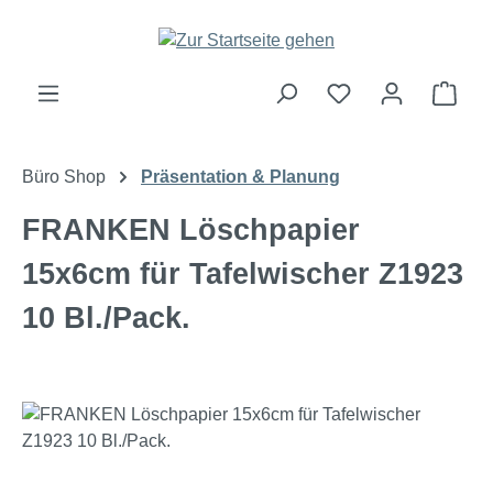
Zum Hauptinhalt springen
Ware
Büro Shop
Präsentation & Planung
FRANKEN Löschpapier
15x6cm für Tafelwischer Z1923
10 Bl./Pack.
Bildergalerie überspringen